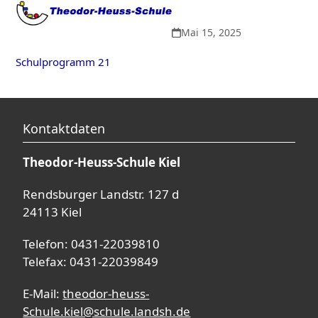
Open
Close
Skip
to
mobile
mobile
Mai 15, 2025
content
menu
menu
Schulprogramm 21
Kontaktdaten
Theodor-Heuss-Schule Kiel
Rendsburger Landstr. 127 d
24113 Kiel
Telefon: 0431-22039810
Telefax: 0431-22039849
E-Mail:
theodor-heuss-
Schule.kiel@schule.landsh.de