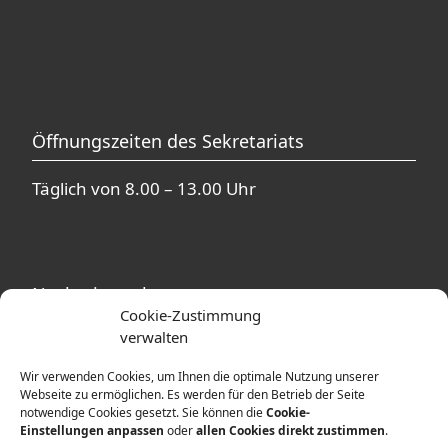
Öffnungszeiten des Sekretariats
Täglich von 8.00 – 13.00 Uhr
Nachmittagsbetreuung
Cookie-Zustimmung
verwalten
In unmittelbarer Nähe zur Theodor-Heuss-
Schule befinden sich mehrere
Wir verwenden Cookies, um Ihnen die optimale Nutzung unserer
Betreuungsangebote. Ausführliche
Webseite zu ermöglichen. Es werden für den Betrieb der Seite
notwendige Cookies gesetzt. Sie können die
Cookie-
Informationen erhalten Sie von den
Einstellungen anpassen
oder
allen Cookies direkt zustimmen
.
Betreuerinnen und Betreuern der