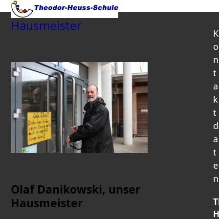
Open
Close
Skip
to
mobile
mobile
Hausmeister
content
K
menu
menu
o
n
t
a
k
t
d
a
t
e
n
Olaf Danikowski, unser
Hausmeister
T
H