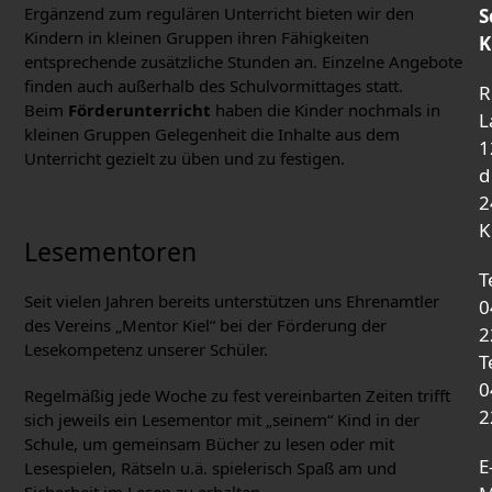
Ergänzend zum regulären Unterricht bieten wir den
S
Kindern in kleinen Gruppen ihren Fähigkeiten
K
entsprechende zusätzliche Stunden an. Einzelne Angebote
finden auch außerhalb des Schulvormittages statt.
R
Beim
Förderunterricht
haben die Kinder nochmals in
L
kleinen Gruppen Gelegenheit die Inhalte aus dem
1
Unterricht gezielt zu üben und zu festigen.
d
2
K
Lesementoren
T
Seit vielen Jahren bereits unterstützen uns Ehrenamtler
0
des Vereins „Mentor Kiel“ bei der Förderung der
2
Lesekompetenz unserer Schüler.
T
0
Regelmäßig jede Woche zu fest vereinbarten Zeiten trifft
2
sich jeweils ein Lesementor mit „seinem“ Kind in der
Schule, um gemeinsam Bücher zu lesen oder mit
E
Lesespielen, Rätseln u.ä. spielerisch Spaß am und
Sicherheit im Lesen zu erhalten.