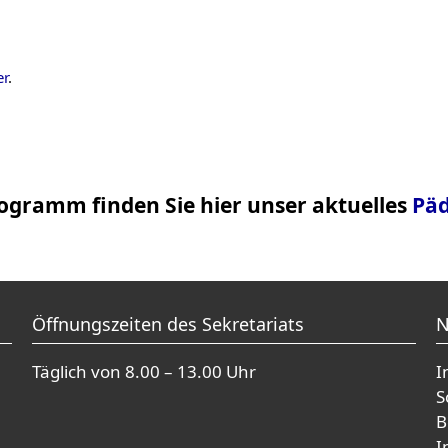
er
.
ogramm finden Sie hier unser aktuelles
Pä
Öffnungszeiten des Sekretariats
N
Täglich von 8.00 – 13.00 Uhr
I
S
B
I