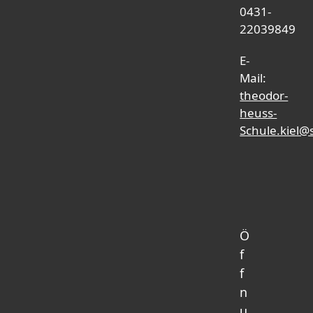
0431-
22039849
E-
Mail:
theodor-
heuss-
Schule.kiel@
Ö
f
f
n
u