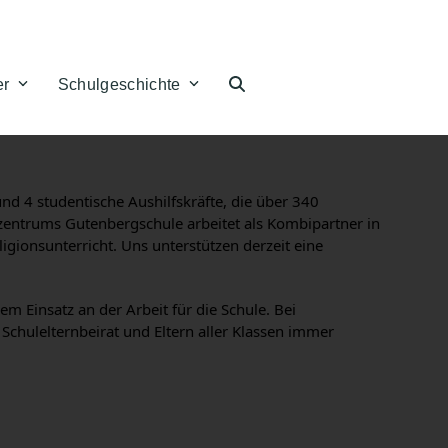
er
Schulgeschichte
d 4 studentische Aushilfskräfte, die über 340
rzentrums Gutenbergschule arbeitet als Kombipartner in
igionsunterricht. Uns unterstützen derzeit eine
m Einsatz an der Arbeit für die Schule. Bei
chulelternbeirat und Eltern aller Klassen immer