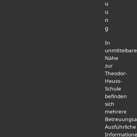
u
u
n
g
In
unmittelbare
Nähe
zur
Theodor-
Heuss-
Schule
befinden
sich
mehrere
Betreuungsa
Ausführliche
Information