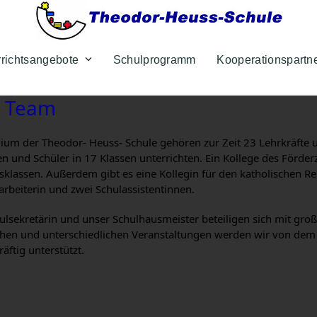
rrichtsangebote
Schulprogramm
Kooperationspartn
r Team
um der Theodor- Heuss- Schule gehören zur Zeit 23 Lehrkräfte un
n und Schüler in 17 Klassen unterrichten. Ein Kollege des Förde
sklassen. Außerdem gibt es eine Kollegin für den katholischen Rel
arbeiterin und zwei Schulassistentinnen.
lsekretärin und unser Schulhausmeister beteiligen sich mit große
hen und unterschiedlichen Veranstaltungen werden wir von dem S
räftig unterstützt.