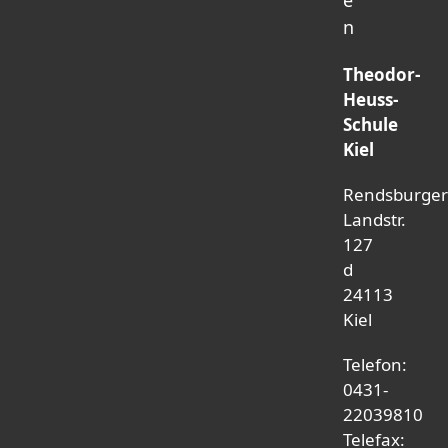
e
n
Theodor-
Heuss-
Schule
Kiel
Rendsburge
Landstr.
127
d
24113
Kiel
Telefon:
0431-
22039810
Telefax: