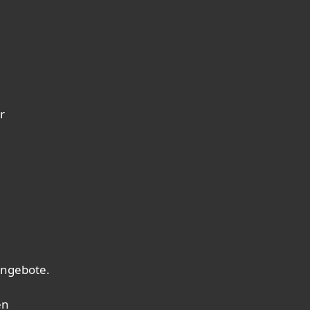
r
ngebote.
en