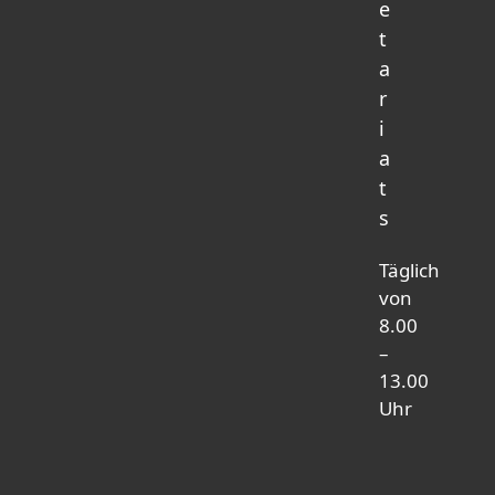
e
t
a
r
i
a
t
s
Täglich
von
8.00
–
13.00
Uhr