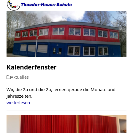
Open
Close
Skip
to
mobile
mobile
content
menu
menu
Kalenderfenster
Aktuelles
Wir, die 2a und die 2b, lernen gerade die Monate und
Jahreszeiten.
weiterlesen