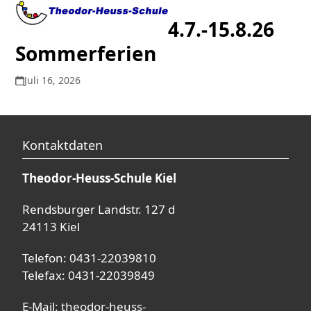
Open
Close
Skip
to
4.7.-15.8.26
mobile
mobile
content
Sommerferien
menu
menu
Juli 16, 2026
Kontaktdaten
Theodor-Heuss-Schule Kiel
Rendsburger Landstr. 127 d
24113 Kiel
Telefon: 0431-22039810
Telefax: 0431-22039849
E-Mail:
theodor-heuss-