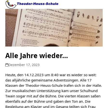
Open
Close
Skip
to
mobile
mobile
content
menu
menu
Alle Jahre wieder…
Dezember 17, 2023
Heute, den 14.12.2023 um 8:40 war es wieder so weit:
das alljährliche gemeinsame Adventssingen. Alle 17
Klassen der Theodor-Heuss-Schule trafen sich in der Halle.
Zur musikalischen Unterstützung kam unser Schulhund
Twain sogar mit auf die Bühne. Die vierten Klassen saßen
ebenfalls auf der Bühne und gaben den Ton an. Die
Begleitung am Klavier und im Gesang teilten sich Frau