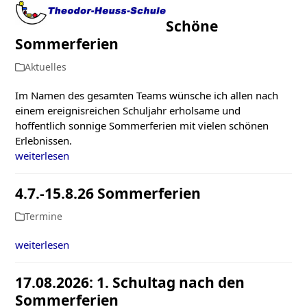
Open
Close
Skip
to
Schöne
mobile
mobile
content
Sommerferien
menu
menu
Aktuelles
Im Namen des gesamten Teams wünsche ich allen nach
einem ereignisreichen Schuljahr erholsame und
hoffentlich sonnige Sommerferien mit vielen schönen
Erlebnissen.
weiterlesen
4.7.-15.8.26 Sommerferien
Termine
weiterlesen
17.08.2026: 1. Schultag nach den
Sommerferien