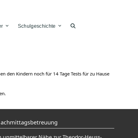
er
Schulgeschichte
en den Kindern noch für 14 Tage Tests für zu Hause
en.
achmittagsbetreuung
n unmittelbarer Nähe zur Theodor-Heuss-