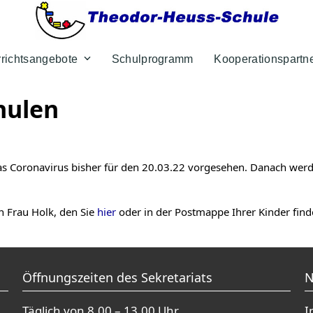
rrichtsangebote
Schulprogramm
Kooperationspartn
hulen
das Coronavirus bisher für den 20.03.22 vorgesehen. Danach werd
n Frau Holk, den Sie
hier
oder in der Postmappe Ihrer Kinder find
Öffnungszeiten des Sekretariats
N
Täglich von 8.00 – 13.00 Uhr
I