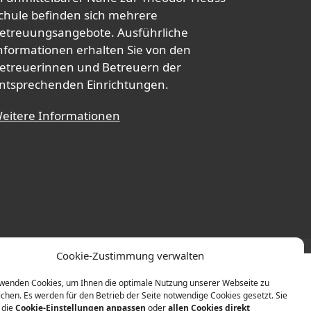
chule befinden sich mehrere
etreuungsangebote. Ausführliche
nformationen erhalten Sie von den
etreuerinnen und Betreuern der
ntsprechenden Einrichtungen.
eitere Informationen
Cookie-Zustimmung verwalten
wenden Cookies, um Ihnen die optimale Nutzung unserer Webseite zu
chen. Es werden für den Betrieb der Seite notwendige Cookies gesetzt. Sie
 die
Cookie-Einstellungen anpassen
oder
allen Cookies direkt