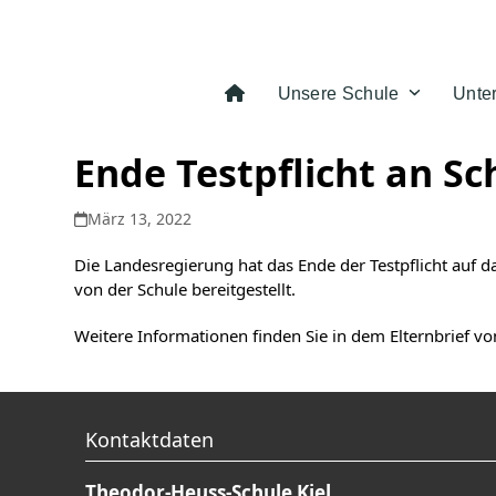
Skip
to
content
Unsere Schule
Unte
Ende Testpflicht an Sc
März 13, 2022
Die Landesregierung hat das Ende der Testpflicht auf 
von der Schule bereitgestellt.
Weitere Informationen finden Sie in dem Elternbrief vo
Kontaktdaten
Theodor-Heuss-Schule Kiel