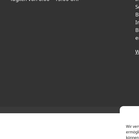
S
B
I
B
e
W
Wir ver
ermögli
können