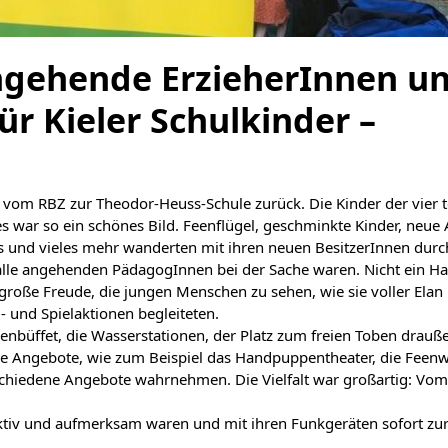
gehende ErzieherInnen un
ür Kieler Schulkinder –
r vom RBZ zur Theodor-Heuss-Schule zurück. Die Kinder der vier
 war so ein schönes Bild. Feenflügel, geschminkte Kinder, neue 
os und vieles mehr wanderten mit ihren neuen BesitzerInnen dur
 alle angehenden PädagogInnen bei der Sache waren. Nicht ein Ha
roße Freude, die jungen Menschen zu sehen, wie sie voller Elan m
l- und Spielaktionen begleiteten.
henbüffet, die Wasserstationen, der Platz zum freien Toben drau
ine Angebote, wie zum Beispiel das Handpuppentheater, die Feenwe
verschiedene Angebote wahrnehmen. Die Vielfalt war großartig: 
 aktiv und aufmerksam waren und mit ihren Funkgeräten sofort zur