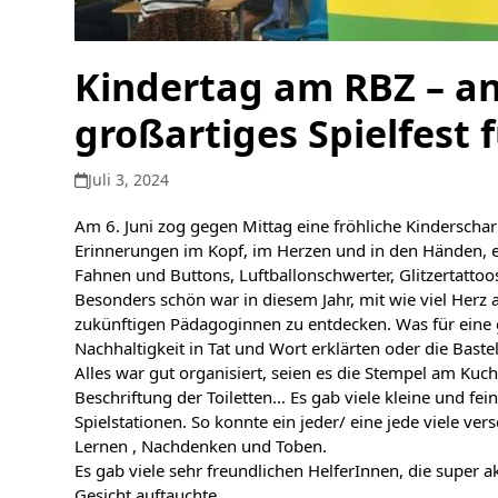
Kindertag am RBZ – an
großartiges Spielfest f
Juli 3, 2024
Am 6. Juni zog gegen Mittag eine fröhliche Kinderscha
Erinnerungen im Kopf, im Herzen und in den Händen, es
Fahnen und Buttons, Luftballonschwerter, Glitzertatto
Besonders schön war in diesem Jahr, mit wie viel Herz
zukünftigen Pädagoginnen zu entdecken. Was für eine g
Nachhaltigkeit in Tat und Wort erklärten oder die Baste
Alles war gut organisiert, seien es die Stempel am Kuc
Beschriftung der Toiletten… Es gab viele kleine und fe
Spielstationen. So konnte ein jeder/ eine jede viele 
Lernen , Nachdenken und Toben.
Es gab viele sehr freundlichen HelferInnen, die super
Gesicht auftauchte.