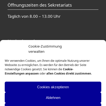
Öffnungszeiten des Sekretariats
Täglich von 8.00 – 13.00 Uhr
Nachmittagsbetreuung
Cookie-Zustimmung
verwalten
In unmittelbarer Nähe zur Theodor-Heuss-
Schule befinden sich mehrere
Wir verwenden Cookies, um Ihnen die optimale Nutzung unserer
Betreuungsangebote. Ausführliche
Webseite zu ermöglichen. Es werden für den Betrieb der Seite
notwendige Cookies gesetzt. Sie können die
Cookie-
Informationen erhalten Sie von den
Einstellungen anpassen
oder
allen Cookies direkt zustimmen
.
Betreuerinnen und Betreuern der
entsprechenden Einrichtungen.
Cookies akzeptieren
Weitere Informationen
Ablehnen