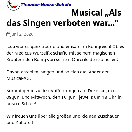
Open
Close
Skip
to
Musical „Als
mobile
mobile
content
das Singen verboten war…“
menu
menu
Juni 2, 2026
…da war es ganz traurig und einsam im Königreich! Ob es
der Medicus Wurzelfix schafft, mit seinem magischen
Kräutern den König von seinem Ohrenleiden zu heilen?
Davon erzählen, singen und spielen die Kinder der
Musical-AG.
Kommt gerne zu den Aufführungen am Dienstag, den
09.Juni und Mittwoch, den 10. Juni, jeweils um 18 Uhr, in
unsere Schule!
Wir freuen uns über alle großen und kleinen Zuschauer
und Zuhörer!