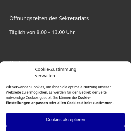
Öffnungszeiten des Sekretariats
Täglich von 8.00 – 13.00 Uhr
Nachmittagsbetreuung
Cookie-Zustimmung
verwalten
In unmittelbarer Nähe zur Theodor-Heuss-
Schule befinden sich mehrere
Wir verwenden Cookies, um Ihnen die optimale Nutzung unserer
Betreuungsangebote. Ausführliche
Webseite zu ermöglichen. Es werden für den Betrieb der Seite
notwendige Cookies gesetzt. Sie können die
Cookie-
Informationen erhalten Sie von den
Einstellungen anpassen
oder
allen Cookies direkt zustimmen
.
Betreuerinnen und Betreuern der
entsprechenden Einrichtungen.
Cookies akzeptieren
Weitere Informationen