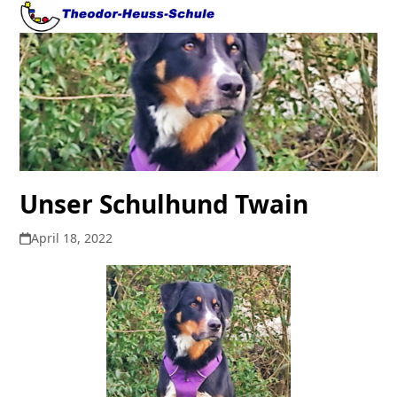
Open
Close
Skip
to
mobile
mobile
content
menu
menu
Unser Schulhund Twain
April 18, 2022