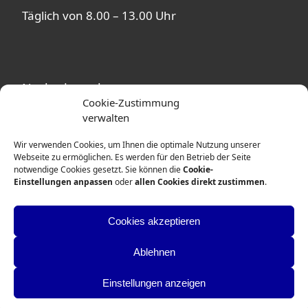
Täglich von 8.00 – 13.00 Uhr
Nachmittagsbetreuung
Cookie-Zustimmung
verwalten
In unmittelbarer Nähe zur Theodor-Heuss-
Schule befinden sich mehrere
Wir verwenden Cookies, um Ihnen die optimale Nutzung unserer
Betreuungsangebote. Ausführliche
Webseite zu ermöglichen. Es werden für den Betrieb der Seite
notwendige Cookies gesetzt. Sie können die
Cookie-
Informationen erhalten Sie von den
Einstellungen anpassen
oder
allen Cookies direkt zustimmen
.
Betreuerinnen und Betreuern der
entsprechenden Einrichtungen.
Cookies akzeptieren
Weitere Informationen
Ablehnen
Einstellungen anzeigen