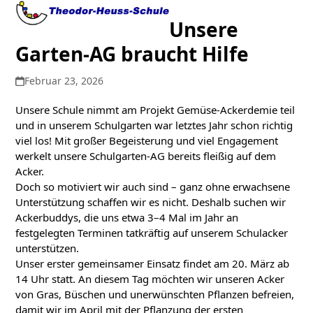
Open
Close
Skip
to
Unsere
mobile
mobile
content
Garten-AG braucht Hilfe
menu
menu
Februar 23, 2026
Unsere Schule nimmt am Projekt Gemüse-Ackerdemie teil
und in unserem Schulgarten war letztes Jahr schon richtig
viel los! Mit großer Begeisterung und viel Engagement
werkelt unsere Schulgarten-AG bereits fleißig auf dem
Acker.
Doch so motiviert wir auch sind – ganz ohne erwachsene
Unterstützung schaffen wir es nicht. Deshalb suchen wir
Ackerbuddys, die uns etwa 3–4 Mal im Jahr an
festgelegten Terminen tatkräftig auf unserem Schulacker
unterstützen.
Unser erster gemeinsamer Einsatz findet am 20. März ab
14 Uhr statt. An diesem Tag möchten wir unseren Acker
von Gras, Büschen und unerwünschten Pflanzen befreien,
damit wir im April mit der Pflanzung der ersten