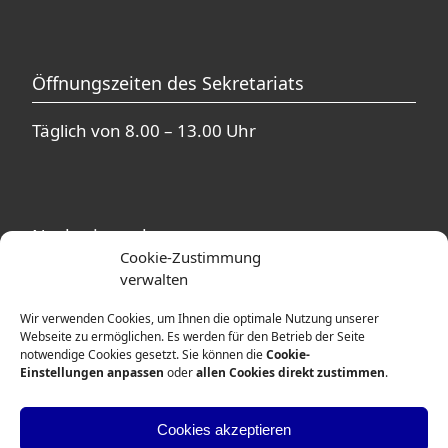
Öffnungszeiten des Sekretariats
Täglich von 8.00 – 13.00 Uhr
Nachmittagsbetreuung
Cookie-Zustimmung
verwalten
In unmittelbarer Nähe zur Theodor-Heuss-
Schule befinden sich mehrere
Wir verwenden Cookies, um Ihnen die optimale Nutzung unserer
Betreuungsangebote. Ausführliche
Webseite zu ermöglichen. Es werden für den Betrieb der Seite
notwendige Cookies gesetzt. Sie können die
Cookie-
Informationen erhalten Sie von den
Einstellungen anpassen
oder
allen Cookies direkt zustimmen
.
Betreuerinnen und Betreuern der
entsprechenden Einrichtungen.
Cookies akzeptieren