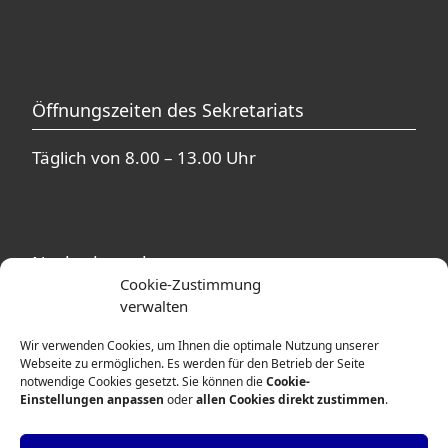
Öffnungszeiten des Sekretariats
Täglich von 8.00 – 13.00 Uhr
Nachmittagsbetreuung
Cookie-Zustimmung
verwalten
In unmittelbarer Nähe zur Theodor-Heuss-
Schule befinden sich mehrere
Wir verwenden Cookies, um Ihnen die optimale Nutzung unserer
Betreuungsangebote. Ausführliche
Webseite zu ermöglichen. Es werden für den Betrieb der Seite
notwendige Cookies gesetzt. Sie können die
Cookie-
Informationen erhalten Sie von den
Einstellungen anpassen
oder
allen Cookies direkt zustimmen
.
Betreuerinnen und Betreuern der
entsprechenden Einrichtungen.