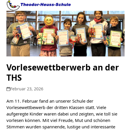
Open
Close
Skip
to
mobile
mobile
content
menu
menu
Vorlesewettberwerb an der
THS
Februar 23, 2026
Am 11. Februar fand an unserer Schule der
Vorlesewettbewerb der dritten Klassen statt. Viele
aufgeregte Kinder waren dabei und zeigten, wie toll sie
vorlesen können. Mit viel Freude, Mut und schönen
Stimmen wurden spannende, lustige und interessante