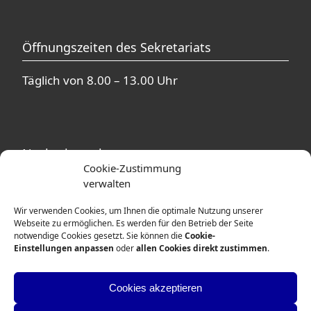
Öffnungszeiten des Sekretariats
Täglich von 8.00 – 13.00 Uhr
Nachmittagsbetreuung
Cookie-Zustimmung
verwalten
In unmittelbarer Nähe zur Theodor-Heuss-
Schule befinden sich mehrere
Wir verwenden Cookies, um Ihnen die optimale Nutzung unserer
Betreuungsangebote. Ausführliche
Webseite zu ermöglichen. Es werden für den Betrieb der Seite
notwendige Cookies gesetzt. Sie können die
Cookie-
Informationen erhalten Sie von den
Einstellungen anpassen
oder
allen Cookies direkt zustimmen
.
Betreuerinnen und Betreuern der
entsprechenden Einrichtungen.
Cookies akzeptieren
Weitere Informationen