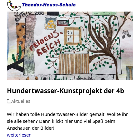
Open
Close
Skip
to
mobile
mobile
content
menu
menu
Hundertwasser-Kunstprojekt der 4b
Aktuelles
Wir haben tolle Hundertwasser-Bilder gemalt. Wollte ihr
sie alle sehen? Dann klickt hier und viel Spaß beim
Anschauen der Bilder!
weiterlesen