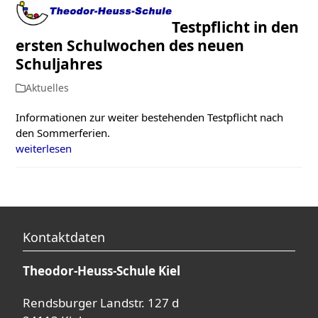
Open
Close
Skip
to
Testpflicht in den
mobile
mobile
content
ersten Schulwochen des neuen
menu
menu
Schuljahres
Aktuelles
Informationen zur weiter bestehenden Testpflicht nach
den Sommerferien.
weiterlesen
Kontaktdaten
Theodor-Heuss-Schule Kiel
Rendsburger Landstr. 127 d