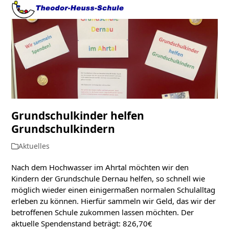
Open
Close
Skip
to
mobile
mobile
content
menu
menu
Grundschulkinder helfen
Grundschulkindern
Aktuelles
Nach dem Hochwasser im Ahrtal möchten wir den
Kindern der Grundschule Dernau helfen, so schnell wie
möglich wieder einen einigermaßen normalen Schulalltag
erleben zu können. Hierfür sammeln wir Geld, das wir der
betroffenen Schule zukommen lassen möchten. Der
aktuelle Spendenstand beträgt: 826,70€