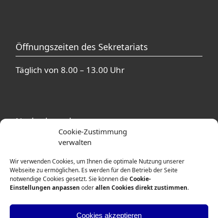
Öffnungszeiten des Sekretariats
Täglich von 8.00 – 13.00 Uhr
Nachmittagsbetreuung
Cookie-Zustimmung
verwalten
In unmittelbarer Nähe zur Theodor-Heuss-
Schule befinden sich mehrere
Wir verwenden Cookies, um Ihnen die optimale Nutzung unserer
Betreuungsangebote. Ausführliche
Webseite zu ermöglichen. Es werden für den Betrieb der Seite
notwendige Cookies gesetzt. Sie können die
Cookie-
Informationen erhalten Sie von den
Einstellungen anpassen
oder
allen Cookies direkt zustimmen
.
Betreuerinnen und Betreuern der
entsprechenden Einrichtungen.
Cookies akzeptieren