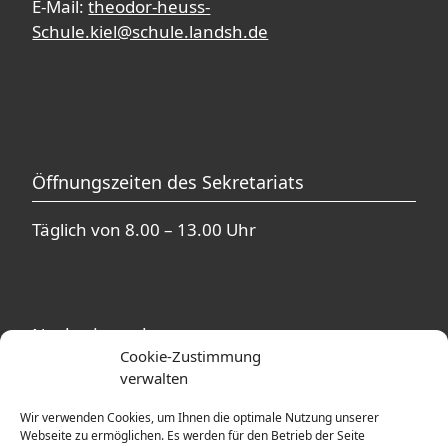
E-Mail:
theodor-heuss-
Schule.kiel@schule.landsh.de
Öffnungszeiten des Sekretariats
Täglich von 8.00 – 13.00 Uhr
Nachmittagsbetreuung
Cookie-Zustimmung
verwalten
In unmittelbarer Nähe zur Theodor-Heuss-
Schule befinden sich mehrere
Wir verwenden Cookies, um Ihnen die optimale Nutzung unserer
Betreuungsangebote. Ausführliche
Webseite zu ermöglichen. Es werden für den Betrieb der Seite