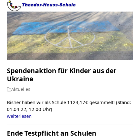
Open
Close
Skip
to
mobile
mobile
content
menu
menu
Spendenaktion für Kinder aus der
Ukraine
Aktuelles
Bisher haben wir als Schule 1124,17€ gesammelt! (Stand:
01.04.22, 12.00 Uhr)
weiterlesen
Ende Testpflicht an Schulen