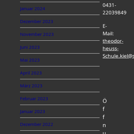
0431-
Januar 2024
22039849
Dezember 2023
E-
Mail:
November 2023
theodor-
Juni 2023
heuss-
Schule.kiel@
Mai 2023
April 2023
März 2023
Februar 2023
Ö
f
Januar 2023
f
Dezember 2022
n
u