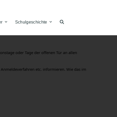
er
Schulgeschichte
nstage oder Tage der offenen Tür an allen
Anmeldeverfahren etc. informieren. Wie das im