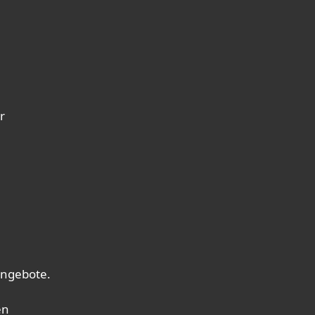
r
ngebote.
en