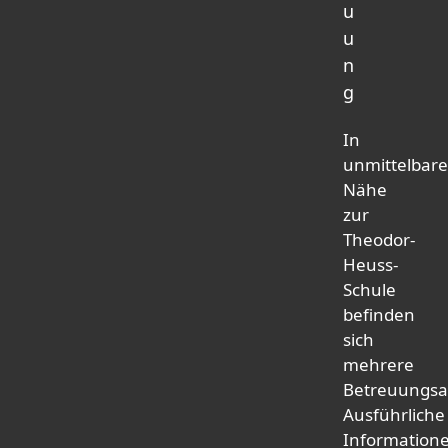
u
u
n
g
In
unmittelbare
Nähe
zur
Theodor-
Heuss-
Schule
befinden
sich
mehrere
Betreuungsa
Ausführliche
Information