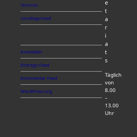
e
Termine
t
Uncategorized
a
r
i
META
a
t
Anmelden
s
Eintrags-Feed
Täglich
Kommentar-Feed
von
8.00
WordPress.org
–
13.00
Uhr