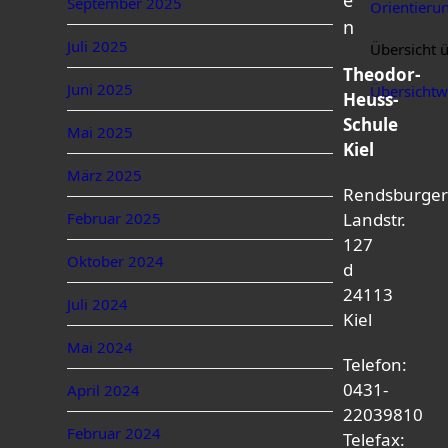
e
September 2025
Orientieru
n
Juli 2025
Übersicht 
Theodor-
Juni 2025
Übersichtw
Heuss-
Schule
Mai 2025
Kiel
März 2025
Rendsburge
Februar 2025
Landstr.
127
Oktober 2024
d
24113
Juli 2024
Kiel
Mai 2024
Telefon:
0431-
April 2024
22039810
Februar 2024
Telefax: