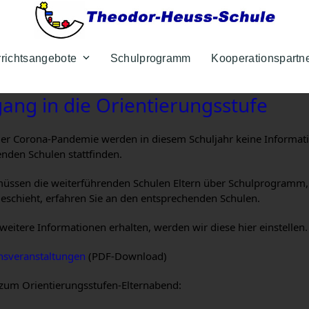
rrichtsangebote
Schulprogramm
Kooperationspartn
ang in die Orientierungsstufe
er Corona-Pandemie werden in diesem Schuljahr keine Informatio
nden Schulen stattfinden.
üssen die weiterführenden Schulen Eltern über Schulprogramm, 
eschieht, erfahren Sie an den entsprechenden Schulen.
weitere Informationen erhalten, werden wir diese hier einstellen.
nsveranstaltungen
(PDF-Download)
 zum Orientierungsstufen-Elternabend: