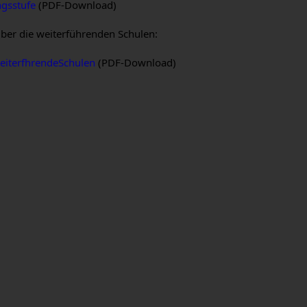
ngsstufe
(PDF-Download)
über die weiterführenden Schulen:
eiterfhrendeSchulen
(PDF-Download)
r